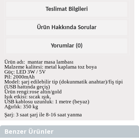
Teslimat Bilgileri
Ürün Hakkında Sorular
Yorumlar (0)
Ürün adı: mantar masa lambası
Malzeme kalitesi: metal kaplama toz boya
Güç: LED 3W / 5V
Pil: 2000mAh
Model: şarj edilebilir tip (dokunmatik anahtar)/fiş tipi
(USB hattında geçiş)
Ürün rengi:rose altın/gold
Işık etkisi: sıcak ışık,
USB kablosu uzunluk: 1 metre (beyaz)
Ağırlık: 350 kg
Şarj: 3 saat şarj ile 8-16 saat yanma
Benzer Ürünler