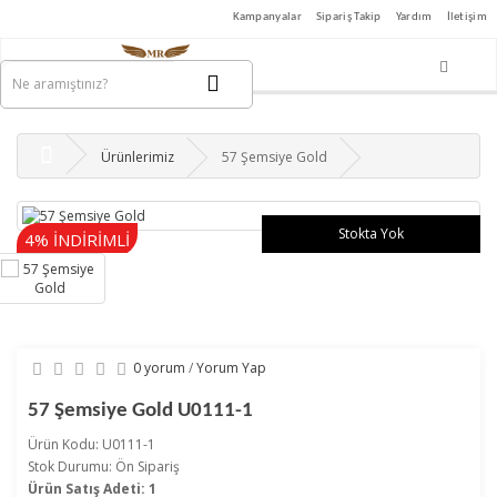
Kampanyalar
Sipariş Takip
Yardım
İletişim
Ürünlerimiz
57 Şemsiye Gold
Stokta Yok
4% İNDİRİMLİ
0 yorum
/
Yorum Yap
57 Şemsiye Gold U0111-1
Ürün Kodu: U0111-1
Stok Durumu: Ön Sipariş
Ürün Satış Adeti: 1