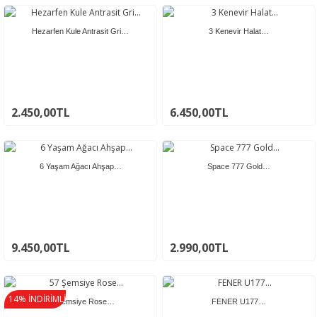
Hezarfen Kule Antrasit Gri…
3 Kenevir Halat…
2.450,00TL
6.450,00TL
6 Yaşam Ağacı Ahşap…
Space 777 Gold…
9.450,00TL
2.990,00TL
14% İNDİRİMLİ
57 Şemsiye Rose…
FENER U177…